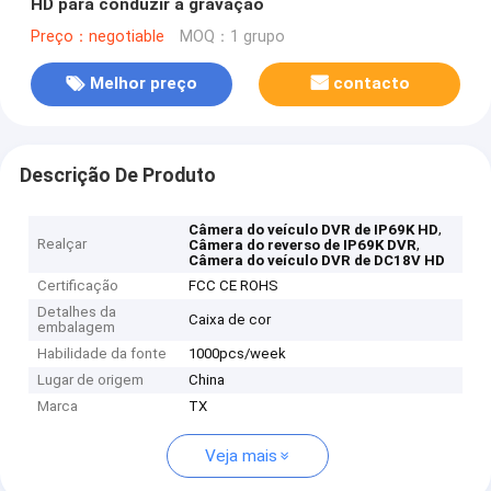
HD para conduzir a gravação
Preço：negotiable
MOQ：1 grupo
Melhor preço
contacto
Descrição De Produto
,
Câmera do veículo DVR de IP69K HD
Realçar
,
Câmera do reverso de IP69K DVR
Câmera do veículo DVR de DC18V HD
Certificação
FCC CE ROHS
Detalhes da
Caixa de cor
embalagem
Habilidade da fonte
1000pcs/week
Lugar de origem
China
Marca
TX
Veja mais