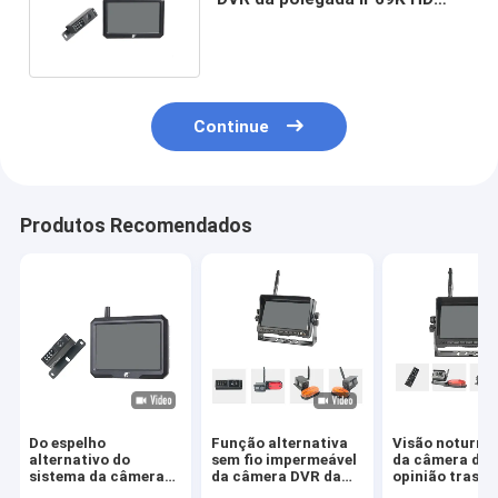
para conduzir a gravação
Continue
Produtos Recomendados
Do espelho
Função alternativa
Visão noturna
alternativo do
sem fio impermeável
da câmera de
sistema da câmera
da câmera DVR da
opinião trasei
de HD1080P DVR
opinião traseira de
carro do monit