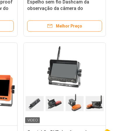
rproof
Espelho sem fio Dashcam da
w do
observação da câmera do
Rearview do caminhão de Digitas
Melhor Preço