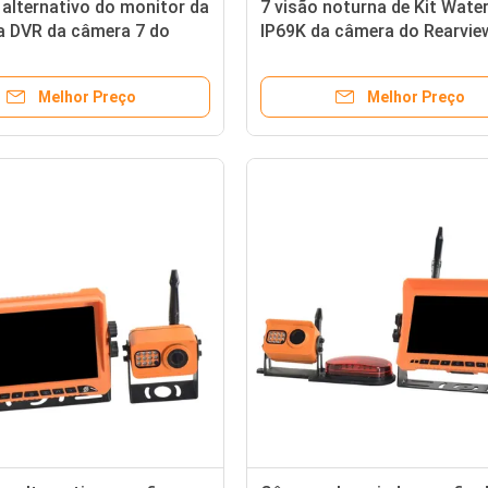
alternativo do monitor da
7 visão noturna de Kit Wate
a DVR da câmera 7 do
IP69K da câmera do Rearvie
a do caminhão de HD
caminhão da polegada
Melhor Preço
Melhor Preço