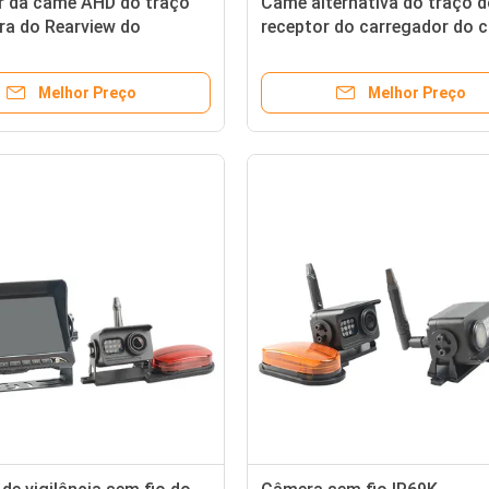
r da came AHD do traço
Came alternativa do traço 
ra do Rearview do
receptor do carregador do c
o da transmissão 300m
das câmeras do rádio de IP6
Melhor Preço
Melhor Preço