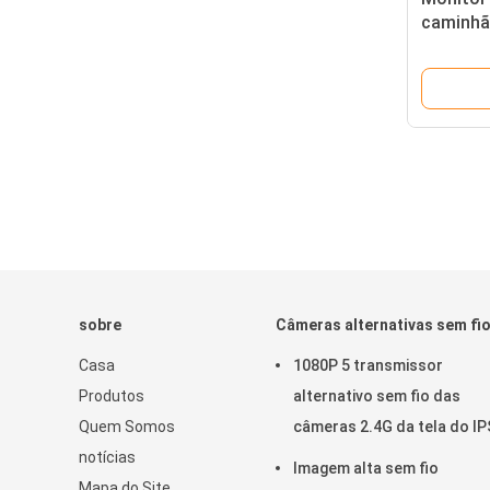
caminhã
tela 2 d
sobre
Câmeras alternativas sem fi
Casa
1080P 5 transmissor
Produtos
alternativo sem fio das
Quem Somos
câmeras 2.4G da tela do IP
notícias
polegada
Imagem alta sem fio
Mapa do Site