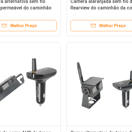
a alternativa sem fio
Câmera alaranjada sem fio 
mpermeável do caminhão
Rearview do caminhão da co
1650ft
150mA impermeável
Melhor Preço
Melhor Preço