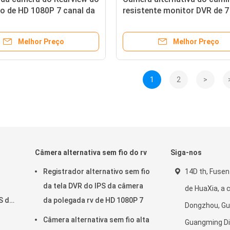
o de HD 1080P 7 canal da
resistente monitor DVR de 7
a cor da polegada
polegadas que grava Funtio
Melhor Preço
Melhor Preço
1
2
>
o
Câmera alternativa sem fio do rv
Siga-nos
Registrador alternativo sem fio
14D th, Fusen
da tela DVR do IPS da câmera
de HuaXia, a
S da
da polegada rv de HD 1080P 7
Dongzhou, Gu
Câmera alternativa sem fio alta
Guangming Di