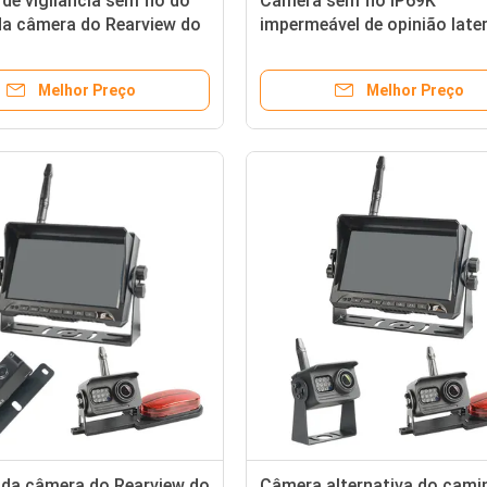
de vigilância sem fio do
Câmera sem fio IP69K
da câmera do Rearview do
impermeável de opinião later
o de 7 polegadas
caminhão de FHSS HD1080P
Melhor Preço
Melhor Preço
 da câmera do Rearview do
Câmera alternativa do cami