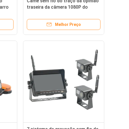
do
Came sem fio do traço da opinião
arro
traseira da câmera 1080P do
9K rv
Rearview do caminhão de IP69K
Melhor Preço