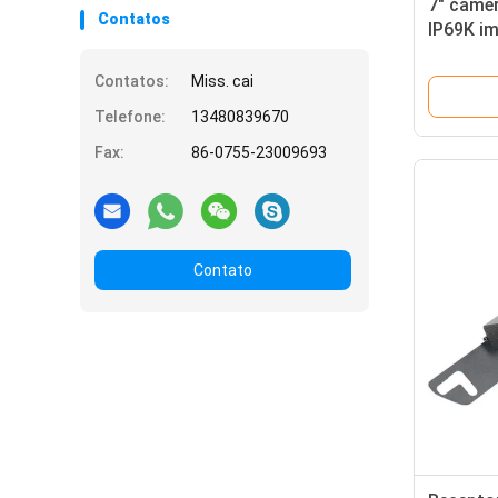
7" câmer
Contatos
IP69K i
da tela 
Contatos:
Miss. cai
Telefone:
13480839670
Fax:
86-0755-23009693
Contato