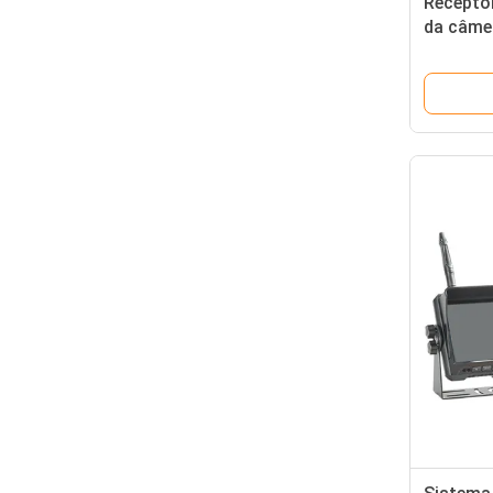
Recepto
da câme
caminhã
984ft