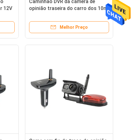
do
Caminhão DVR da câmera de
r 12V
opinião traseira do carro dos 10m
da visão noturna tela de 7 IPS da
polegada
Melhor Preço