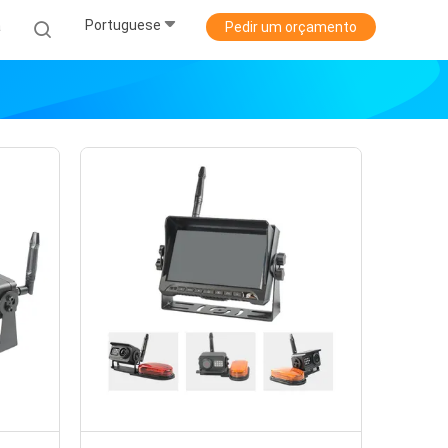
Portuguese
a
Pedir um orçamento