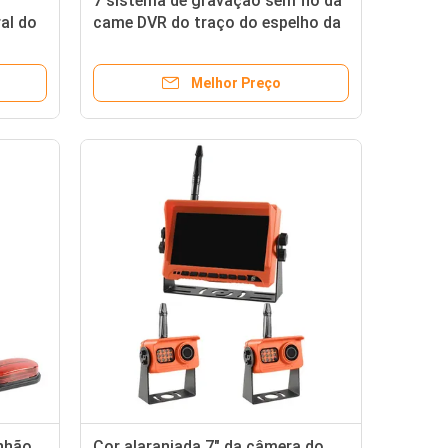
7 sistema de gravação sem fio da
al do
came DVR do traço do espelho da
 rv
tela do IPS da polegada
Melhor Preço
nhão
Cor alaranjada 7" da câmera do