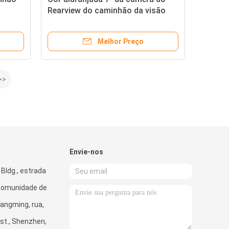
Rearview do caminhão da visão
n
noturna 33ft jogo do monitor
Melhor Preço
>>
Envie-nos
 Bldg., estrada
 comunidade de
angming, rua,
st., Shenzhen,