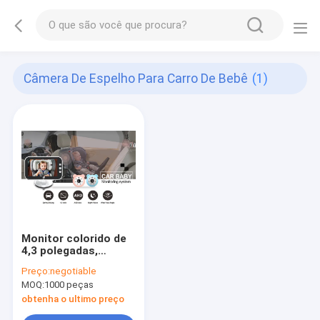
Câmera De Espelho Para Carro De Bebê
(1)
Monitor colorido de
4,3 polegadas,
espelho para carro
Preço:
negotiable
de bebê, fonte de
MOQ:
1000 peças
alimentação 9V - 24V
obtenha o ultimo preço