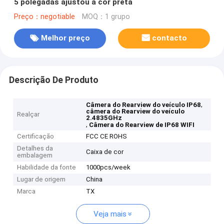
5 polegadas ajustou a cor preta
Preço：negotiable
MOQ：1 grupo
Melhor preço
contacto
Descrição De Produto
,
Câmera do Rearview do veículo IP68
câmera do Rearview do veículo
Realçar
2.4835GHz
,
Câmera do Rearview de IP68 WIFI
Certificação
FCC CE ROHS
Detalhes da
Caixa de cor
embalagem
Habilidade da fonte
1000pcs/week
Lugar de origem
China
Marca
TX
Veja mais