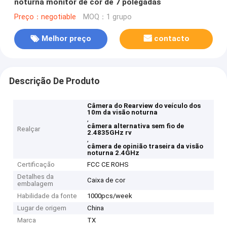
noturna monitor de cor de 7 polegadas
Preço：negotiable
MOQ：1 grupo
Melhor preço
contacto
Descrição De Produto
Câmera do Rearview do veículo dos
10m da visão noturna
,
câmera alternativa sem fio de
Realçar
2.4835GHz rv
,
câmera de opinião traseira da visão
noturna 2.4GHz
Certificação
FCC CE ROHS
Detalhes da
Caixa de cor
embalagem
Habilidade da fonte
1000pcs/week
Lugar de origem
China
Marca
TX