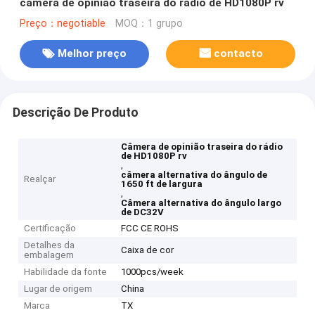
câmera de opinião traseira do rádio de HD1080P rv
Preço：negotiable
MOQ：1 grupo
Melhor preço
contacto
Descrição De Produto
Câmera de opinião traseira do rádio
de HD1080P rv
,
câmera alternativa do ângulo de
Realçar
1650 ft de largura
,
Câmera alternativa do ângulo largo
de DC32V
Certificação
FCC CE ROHS
Detalhes da
Caixa de cor
embalagem
Habilidade da fonte
1000pcs/week
Lugar de origem
China
Marca
TX