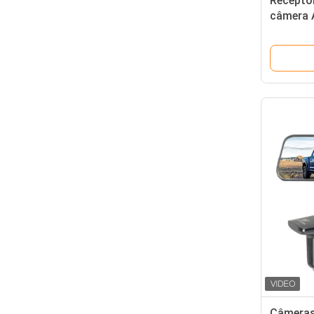
Receptor
câmera 
espelho
Câmeras 