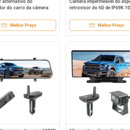
 alternativo do
Câmera impermeável do esp
dor do carro da câmera
retrovisor do hD de IP69K 1
came do traço do espelho
tela de 12 polegadas
iew
Melhor Preço
Melhor Preço