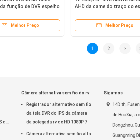
 da função de DVR espelho
AHD da came do traço do e
 de 10 polegadas
do tela táctil rv da polegada
Melhor Preço
Melhor Preço
1
2
>
o
Câmera alternativa sem fio do rv
Siga-nos
Registrador alternativo sem fio
14D th, Fusen
da tela DVR do IPS da câmera
de HuaXia, a
S da
da polegada rv de HD 1080P 7
Dongzhou, Gu
Câmera alternativa sem fio alta
Guangming Di