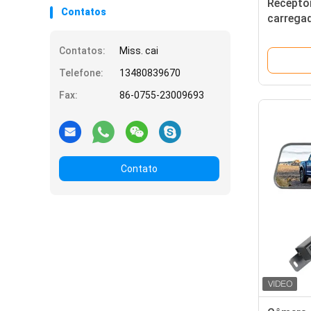
Receptor
Contatos
carrega
AHD da 
de Rearv
Contatos:
Miss. cai
Telefone:
13480839670
Fax:
86-0755-23009693
Contato