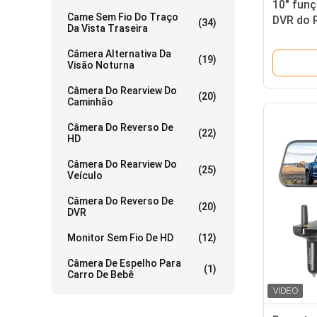
10" funç
Came Sem Fio Do Traço
DVR do 
(34)
Da Vista Traseira
do traço
Câmera Alternativa Da
(19)
Visão Noturna
Câmera Do Rearview Do
(20)
Caminhão
Câmera Do Reverso De
(22)
HD
Câmera Do Rearview Do
(25)
Veículo
Câmera Do Reverso De
(20)
DVR
Monitor Sem Fio De HD
(12)
Câmera De Espelho Para
(1)
Carro De Bebê