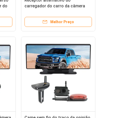
verso
Receptor alternativo do
r do
carregador do carro da câmera
AHD da came do traço do espelho
de HD1080p
Melhor Preço
câmera
Came sem fio do traço da opinião