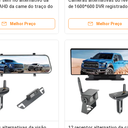
 sem fio alternativo da
Câmeras alternativas do re
AHD da came do traço do
de 1600*600 DVR registrado
 de FHSS
carro do tela táctil de 12
polegadas
Melhor Preço
Melhor Preço
alternativas da visão
12 receptor alternativo da 