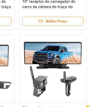
2 do
10" receptor do carregador do
 traço
carro da câmera do traço do
0P
espelho retrovisor do tela táctil
Melhor Preço