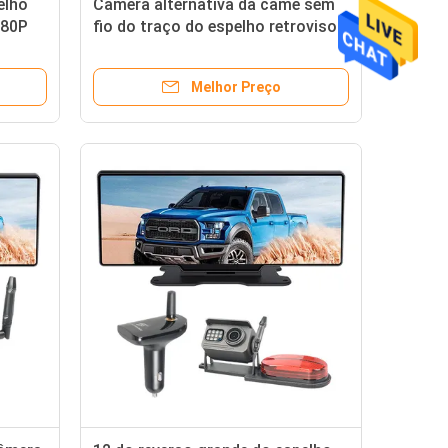
elho
Câmera alternativa da came sem
080P
fio do traço do espelho retrovisor
tela táctil de 12 polegadas
Melhor Preço