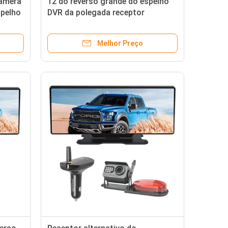
câmera
12 do reverso grande do espelho
spelho
DVR da polegada receptor
alternativo do carregador do
carro da câmera AHD
Melhor Preço