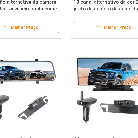
ão alternativa da câmera
10 canal alternativo da cor 
Rearview sem fio da came
preto da câmera da came do
 do espelho
do espelho da polegada 108
Melhor Preço
Melhor Preço