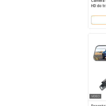
Câmera 
HD do tr
Rearvie