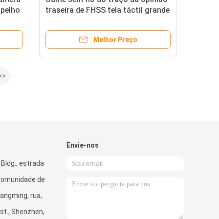
spelho
traseira de FHSS tela táctil grande
do espelho de 12 polegadas
Melhor Preço
>>
Envie-nos
 Bldg., estrada
 comunidade de
angming, rua,
st., Shenzhen,