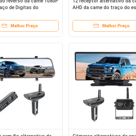
do reverso da came 1080P
12 receptor alternativo da 
aço de Digitas do
AHD da came do traço do e
w do espelho de FHSS
do tela táctil da polegada
Melhor Preço
Melhor Preço