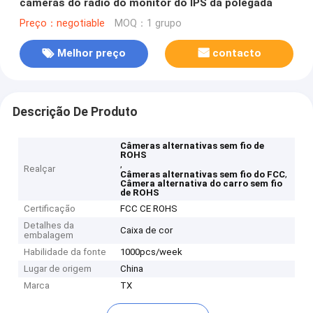
câmeras do rádio do monitor do IPS da polegada
Preço：negotiable
MOQ：1 grupo
Melhor preço
contacto
Descrição De Produto
Câmeras alternativas sem fio de
ROHS
,
Realçar
,
Câmeras alternativas sem fio do FCC
Câmera alternativa do carro sem fio
de ROHS
Certificação
FCC CE ROHS
Detalhes da
Caixa de cor
embalagem
Habilidade da fonte
1000pcs/week
Lugar de origem
China
Marca
TX