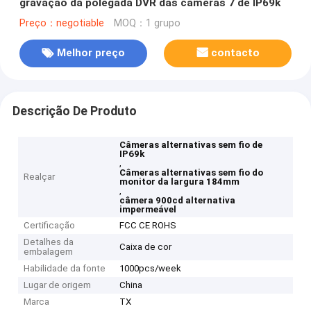
gravação da polegada DVR das câmeras 7 de IP69k
Preço：negotiable
MOQ：1 grupo
Melhor preço
contacto
Descrição De Produto
Câmeras alternativas sem fio de
IP69k
,
Câmeras alternativas sem fio do
Realçar
monitor da largura 184mm
,
câmera 900cd alternativa
impermeável
Certificação
FCC CE ROHS
Detalhes da
Caixa de cor
embalagem
Habilidade da fonte
1000pcs/week
Lugar de origem
China
Marca
TX