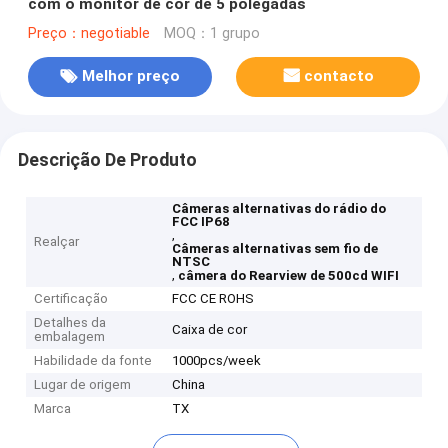
com o monitor de cor de 5 polegadas
Preço：negotiable
MOQ：1 grupo
Melhor preço
contacto
Descrição De Produto
Câmeras alternativas do rádio do
FCC IP68
,
Realçar
Câmeras alternativas sem fio de
NTSC
,
câmera do Rearview de 500cd WIFI
Certificação
FCC CE ROHS
Detalhes da
Caixa de cor
embalagem
Habilidade da fonte
1000pcs/week
Lugar de origem
China
Marca
TX