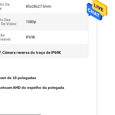
ho Da
85x28x27.5mm
a:
to Das
1080p
 De Vídeo:
ção
IP69K
eável:
V
,
Câmera reversa do traço de IP69K
hcam de 10 polegadas
 Dashcam AHD do espelho da polegada