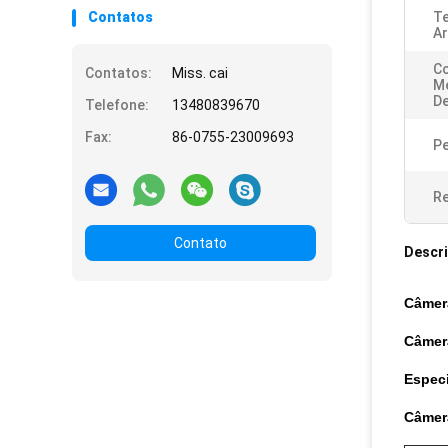
Contatos
T
A
Co
Contatos:
Miss. cai
M
D
Telefone:
13480839670
Fax:
86-0755-23009693
Pe
Re
Contato
Descr
Câmer
Câmer
Especi
Câmer