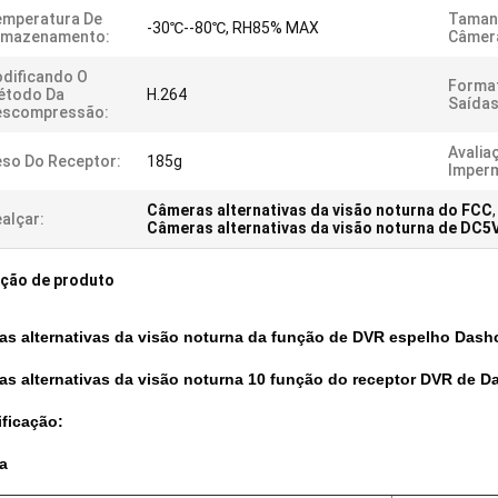
emperatura De
Taman
-30℃--80℃, RH85% MAX
rmazenamento:
Câmer
dificando O
Forma
étodo Da
H.264
Saídas
escompressão:
Avalia
so Do Receptor:
185g
Imperm
Câmeras alternativas da visão noturna do FCC
,
alçar:
Câmeras alternativas da visão noturna de DC5
ição de produto
as alternativas da visão noturna da função de DVR espelho Das
as alternativas da visão noturna 10 função do receptor DVR de
ficação:
a