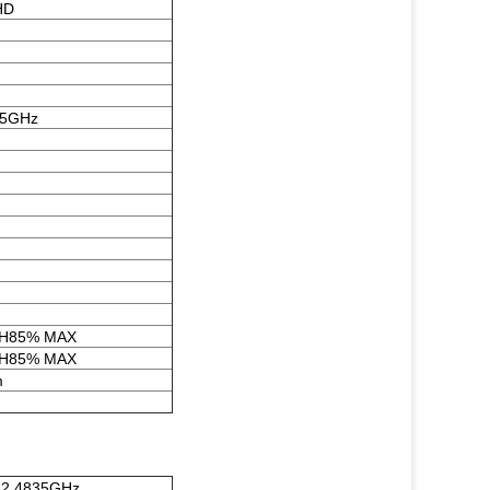
HD
35GHz
RH85% MAX
RH85% MAX
m
-2.4835GHz