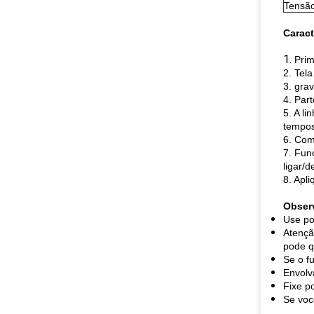
Tensã
Caract
1.
Prim
2. Tela
3. gra
4. Par
5. A l
tempos
6. Com
7. Fun
ligar/d
8. Apl
Obser
Use po
Atençã
pode q
Se o f
Envolv
Fixe p
Se voc