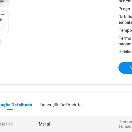
ordem 
Preço:
Detalh
embal
Tempo 
Termo
pagam
Habili
M
mação Detalhada
Descrição De Produto
Tempe
terial:
Metal
Funci