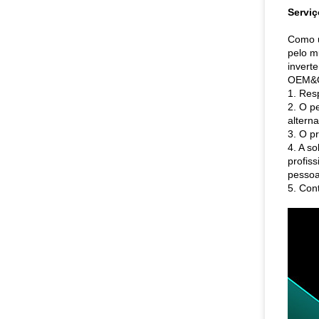
Serviç
Como u
pelo m
invert
OEM&
1. Res
2. O p
alterna
3. O p
4. A s
profiss
pessoa
5. Con