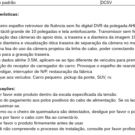
o padrão
DC5V
erísticas:
eiro espelho retrovisor de fluência sem fio digital DVR da polegada AH
 táctil grande de 10 polegadas e tela antiofuscante. Transmissor sem fio
vação das câmeras do apoio dois, a traseira e a dianteira da imagem 1
te dianteira e visualização ótica traseira de separação da câmera no 
inha lisa do uso da câmera projetou da linha do cabo, poder conectando 
 para a gravação traseira.
 dados alinhe 3.5M, aplicam-se ao tipo diferente de veículos para pren
ção do receptor do carregador do carro: Provoque o espelho de rearvie
esligar, interruptor de N/P, restauração da fábrica
ique aos veículos: Carro pequeno .pickup da ponte, SUV, rv.
vações:
r favor este produto dentro da escala especificada da tensão.
o do pagamento aos polos positivos do cabo de alimentação. Se os lad
ueimar-se.
umo ou o cheiro de queimadura são detectados, desligue por favor o p
a por favor o cabo com fita ao conectá-lo.
or favor o produto firmemente antes de usar.
ê não compreende o processo de instalação, consulte por favor profiss