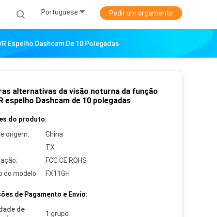
Portuguese
a
Pedir um orçamento
DVR Espelho Dashcam De 10 Polegadas
as alternativas da visão noturna da função
R espelho Dashcam de 10 polegadas
es do produto:
de origem:
China
TX
cação:
FCC CE ROHS
 do modelo:
FX11GH
ões de Pagamento e Envio:
dade de
1 grupo