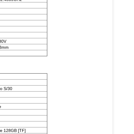
30V
43mm
o S/30
e
de 128GB [TF]