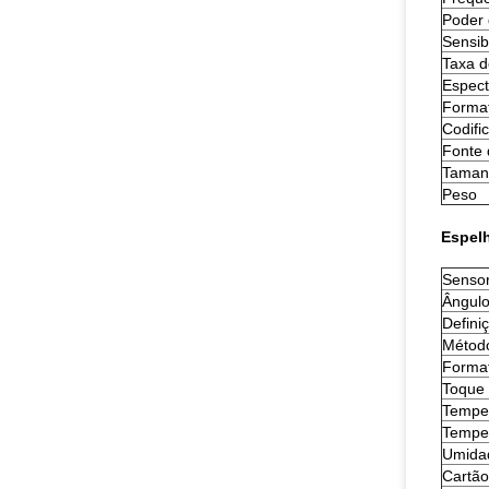
Poder 
Sensib
Taxa 
Espect
Format
Codifi
Fonte 
Taman
Peso
Espel
Sensor
Ângulo
Defini
Métod
Format
Toque
Tempe
Temper
Umida
Cartão