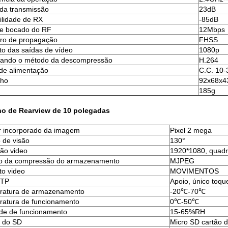
da transmissão
23dB
ilidade de RX
-85dB
de bocado do RF
12Mbps
ro de propagação
FHSS
o das saídas de vídeo
1080p
cando o método da descompressão
H.264
de alimentação
C.C. 10-
ho
92x68x
185g
ho de Rearview de 10 polegadas
 incorporado da imagem
Pixel 2 mega
 de visão
130°
ção video
1920*1080, quadr
o da compressão do armazenamento
MJPEG
o video
MOVIMENTOS
 TP
Apoio, único toqu
ratura de armazenamento
-20℃-70℃
atura de funcionamento
0℃-50℃
de de funcionamento
15-65%RH
 do SD
Micro SD cartão 