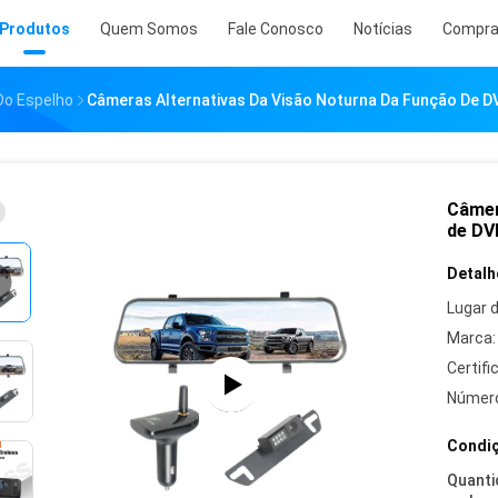
Produtos
Quem Somos
Fale Conosco
Notícias
Compr
Do Espelho
Câmeras Alternativas Da Visão Noturna Da Função De 
Câmer
de DV
Detalh
Lugar 
Marca:
Certifi
Número
Condiç
Quanti