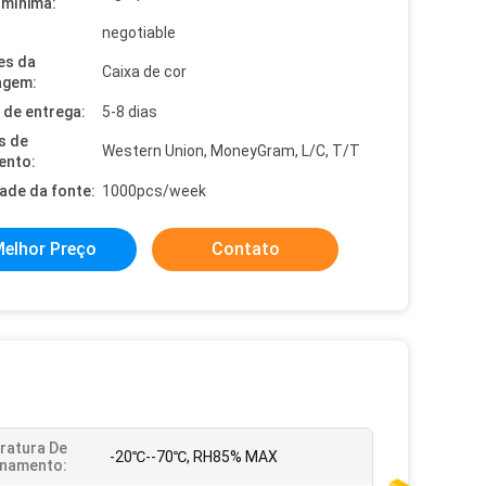
mínima:
negotiable
es da
Caixa de cor
agem:
de entrega:
5-8 dias
s de
Western Union, MoneyGram, L/C, T/T
ento:
dade da fonte:
1000pcs/week
elhor Preço
Contato
ratura De
-20℃--70℃, RH85% MAX
onamento: