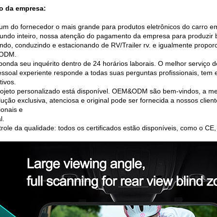
o da empresa:
m do fornecedor o mais grande para produtos eletrônicos do carro 
undo inteiro, nossa atenção do pagamento da empresa para produzir b
endo, conduzindo e estacionando de RV/Trailer rv. e igualmente prop
ODM.
ponda seu inquérito dentro de 24 horários laborais. O melhor serviço
essoal experiente responde a todas suas perguntas profissionais, tem 
tivos.
rojeto personalizado está disponível. OEM&ODM são bem-vindos, a mel
olução exclusiva, atenciosa e original pode ser fornecida a nossos cli
ionais e
l.
trole da qualidade: todos os certificados estão disponíveis, como o C