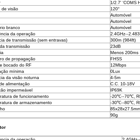
r
1/2.7' ‘COMS 
 de visão
120°
Automóvel
Automóvel
brio branco
Automóvel
ncia da operação
2.4GHz--2.48
cia de transmissão (sem entravas)
300m (984ft)
da transmissão
23dB
ia
Menos 200ms
ro de propagação
FHSS
de bocado do RF
12Mbps
ação mínima
0Lux
cia da visão noturna
4-5m
de alimentação
C.C. 10-18V
ção impermeável
IP69K
atura de funcionamento
-20℃--70℃, 
ratura de armazenamento
-30℃--80℃, 
ho
85x28x27.5m
90g
tor
ncia da operação
2.4GHz-