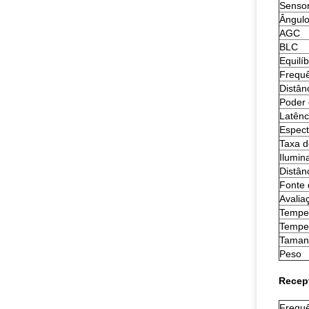
Senso
Ângulo
AGC
BLC
Equilí
Frequê
Distân
Poder 
Latênc
Espect
Taxa 
Ilumin
Distân
Fonte 
Avalia
Temper
Tempe
Taman
Peso
Recep
Frequê