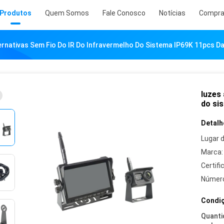
Produtos
Quem Somos
Fale Conosco
Notícias
Compr
ernativas Sem Fio Do IR Do Infravermelho Do Sistema IP69K 11pcs D
luzes 
do si
Detalh
Lugar 
Marca:
Certifi
Número
Condiç
Quanti