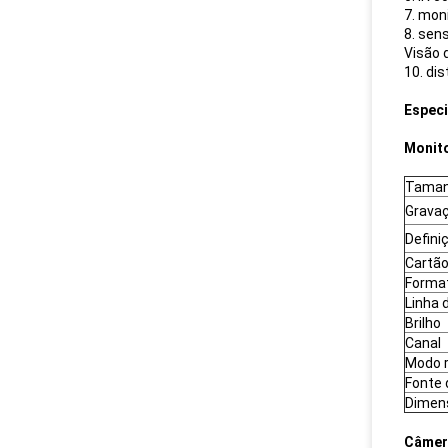
7. mon
8. sen
Visão 
10. di
Especi
Monit
Taman
Gravaç
Defini
Cartão
Format
Linha 
Brilho
Canal
Modo 
Fonte 
Dimens
Câmer