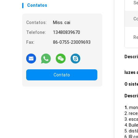
Se
Contatos
Co
Contatos:
Miss. cai
Telefone:
13480839670
Re
Fax:
86-0755-23009693
Descr
luzes 
Contato
O sist
Descri
1.
moni
2. rec
3. esc
4. Bui
5. dis
6. IR 