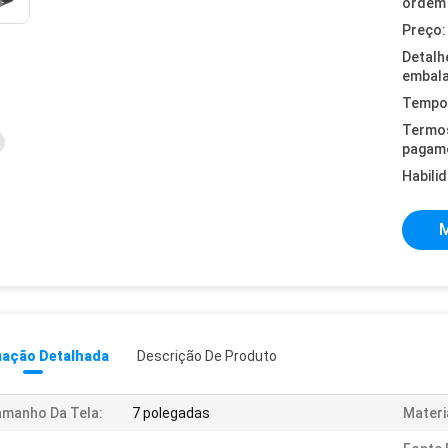
ordem 
Preço:
Detalh
embal
Tempo 
Termo
pagam
Habili
M
mação Detalhada
Descrição De Produto
manho Da Tela:
7 polegadas
Materi