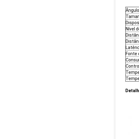
Ângulo
Tama
Dispos
Nível 
Distân
Distân
Latênc
Fonte 
Consu
Contro
Tempe
Tempe
Detalh