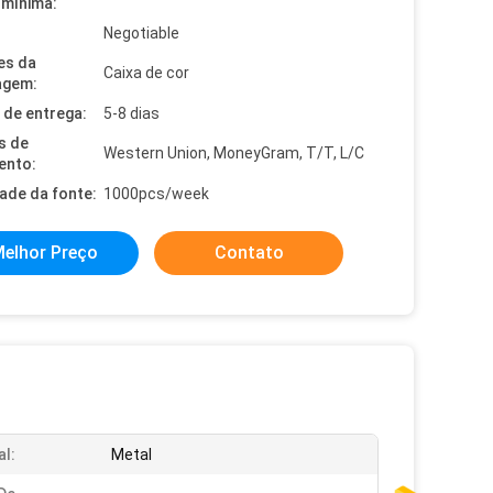
mínima:
Negotiable
es da
Caixa de cor
agem:
de entrega:
5-8 dias
s de
Western Union, MoneyGram, T/T, L/C
ento:
dade da fonte:
1000pcs/week
elhor Preço
Contato
al:
Metal