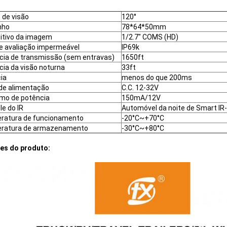
 de visão
120°
nho
78*64*50mm
itivo da imagem
1/2.7" COMS (HD)
de avaliação impermeável
IP69k
cia de transmissão (sem entravas)
1650ft
cia da visão noturna
33ft
ia
menos do que 200ms
de alimentação
C.C. 12-32V
mo de potência
150mA/12V
le do IR
Automóvel da noite de Smart 
ratura de funcionamento
-20°C~+70°C
ratura de armazenamento
-30°C~+80°C
es do produto: