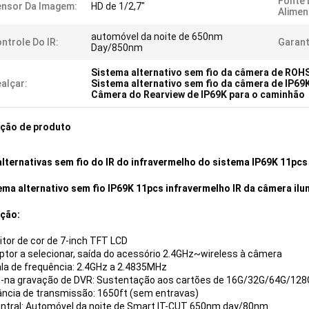
Fonte 
nsor Da Imagem:
HD de 1/2,7"
Alimen
automóvel da noite de 650nm
ntrole Do IR:
Garant
Day/850nm
Sistema alternativo sem fio da câmera de ROH
alçar:
Sistema alternativo sem fio da câmera de IP69
Câmera do Rearview de IP69K para o caminhão
ição de produto
alternativas sem fio do IR do infravermelho do sistema IP69K 11pc
ema alternativo sem fio IP69K 11pcs infravermelho IR da câmera il
ção:
tor de cor de 7-inch TFT LCD
eptor a selecionar, saída do acessório 2.4GHz~wireless à câmera
ala de frequência: 2.4GHz a 2.4835MHz
le-na gravação de DVR: Sustentação aos cartões de 16G/32G/64G/128
tância de transmissão: 1650ft (sem entravas)
contral: Automóvel da noite de Smart IT-CUT 650nm day/80nm