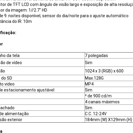
itor de TFT LCD com ângulo de visão largo e exposição de alta resoluç
sor da imagem: 1//2.7" HD
de 9. noites disponível, sensor do dia/noite para o ajuste automático
stância do IR: 10m
ficação:
or
ho da tela
7 polegadas
ão de vídeo
Sim
ção
1024 x 3 (RGB) x 600
 do SD
Max.128G
o video
MP4
de estacionamento ajustável
Sim
² de 900 cd/m
4 canais máximos
rachado
Sim
de alimentação
C.C. 12-24V
ão exterior
184mm (W) X129mm (H)
a