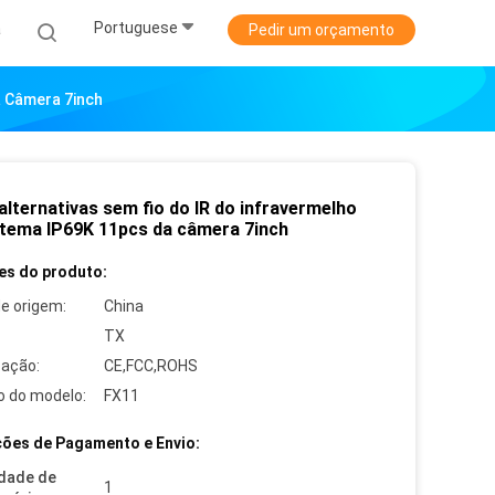
Portuguese
a
Pedir um orçamento
a Câmera 7inch
alternativas sem fio do IR do infravermelho
stema IP69K 11pcs da câmera 7inch
es do produto:
de origem:
China
TX
cação:
CE,FCC,ROHS
 do modelo:
FX11
ões de Pagamento e Envio:
dade de
1