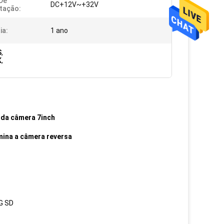
De
DC+12V~+32V
tação:
ia:
1 ano
S
,
K
,
s da câmera 7inch
umina a câmera reversa
G SD